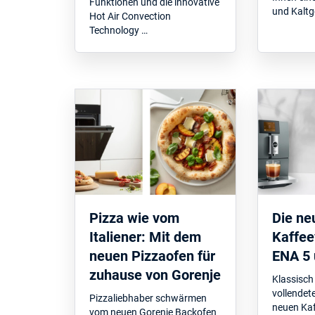
Funktionen und die innovative
und Kaltg
Hot Air Convection
Technology …
Pizza wie vom
Die n
Italiener: Mit dem
Kaffee
neuen Pizzaofen für
ENA 5 
zuhause von Gorenje
Klassisch
vollendet
Pizzaliebhaber schwärmen
neuen Ka
vom neuen Gorenje Backofen