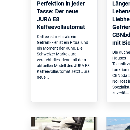
Perfektion in jeder
Länger
Tasse: Der neue
Lebens
JURA E8
Liebhe
Kaffeevollautomat
Gefrie
CBNbda
Kaffee ist mehr als ein
mit Bi
Getränk - er ist ein Ritual und
ein Moment der Ruhe. Die
Die Küche
Schweizer Marke Jura
Hauses – h
versteht dies, denn mit dem
Technik z
aktuellen Modell des JURA E8
funktionie
Kaffeevollautomat setzt Jura
CBNbda 5
neue …
NoFrost is
Spezialist
zuverläss