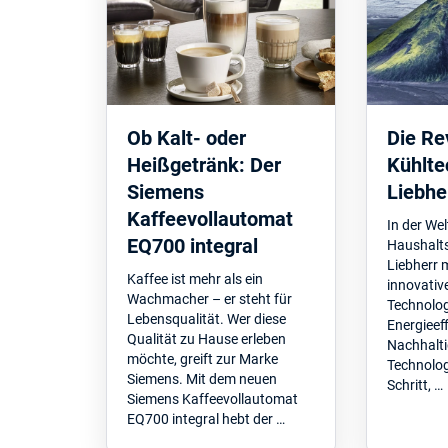
Ob Kalt- oder
Die Re
Heißgetränk: Der
Kühlte
Siemens
Liebhe
Kaffeevollautomat
In der Wel
EQ700 integral
Haushalts
Liebherr m
Kaffee ist mehr als ein
innovativ
Wachmacher – er steht für
Technolog
Lebensqualität. Wer diese
Energieef
Qualität zu Hause erleben
Nachhalti
möchte, greift zur Marke
Technologi
Siemens. Mit dem neuen
Schritt, …
Siemens Kaffeevollautomat
EQ700 integral hebt der …