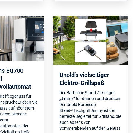
ns EQ700
Unold’s vielseitiger
l
Elektro-Grillspaß
vollautomat
Der Barbecue Stand-/Tischgrill
 Kaffeegenuss für
„Jimmy“ für drinnen und draußen
nsprücheErleben Sie
Der Unold Barbecue
nuss auf höchstem
Stand-/Tischgrill Jimmy ist der
it dem Siemens
perfekte Begleiter für Grillfans, die
egral
auch abseits von
lautomaten, der
Sommerabenden auf den Genuss
 Vielfalt an Heiß-