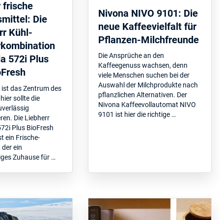
 frische
Nivona NIVO 9101: Die
mittel: Die
neue Kaffeevielfalt für
rr Kühl-
Pflanzen-Milchfreunde
rkombination
Die Ansprüche an den
 572i Plus
Kaffeegenuss wachsen, denn
oFresh
viele Menschen suchen bei der
Auswahl der Milchprodukte nach
 ist das Zentrum des
pflanzlichen Alternativen. Der
ier sollte die
Nivona Kaffeevollautomat NIVO
uverlässig
9101 ist hier die richtige …
ren. Die Liebherr
72i Plus BioFresh
t ein Frische-
, der ein
iges Zuhause für …