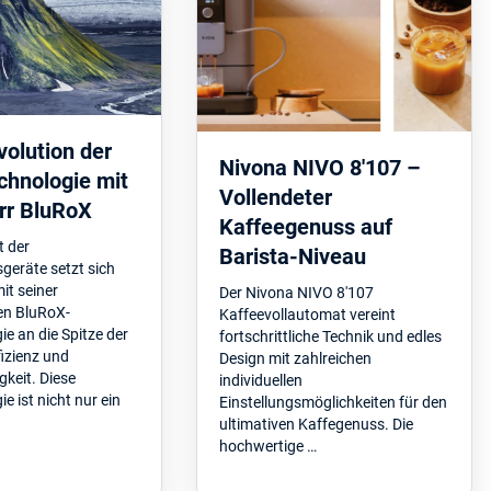
volution der
Nivona NIVO 8'107 –
chnologie mit
Vollendeter
rr BluRoX
Kaffeegenuss auf
t der
Barista-Niveau
geräte setzt sich
it seiner
Der Nivona NIVO 8'107
en BluRoX-
Kaffeevollautomat vereint
ie an die Spitze der
fortschrittliche Technik und edles
fizienz und
Design mit zahlreichen
gkeit. Diese
individuellen
e ist nicht nur ein
Einstellungsmöglichkeiten für den
ultimativen Kaffegenuss. Die
hochwertige …