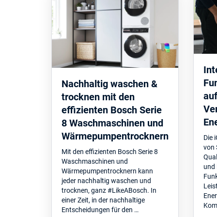
Int
Fun
Nachhaltig waschen &
au
trocknen mit den
Ve
effizienten Bosch Serie
Ene
8 Waschmaschinen und
Wärmepumpentrocknern
Die
von 
Mit den effizienten Bosch Serie 8
Qual
Waschmaschinen und
und 
Wärmepumpentrocknern kann
Funk
jeder nachhaltig waschen und
Leis
trocknen, ganz #LikeABosch. In
Ener
einer Zeit, in der nachhaltige
Komb
Entscheidungen für den …