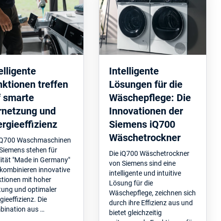
elligente
Intelligente
ktionen treffen
Lösungen für die
f smarte
Wäschepflege: Die
rnetzung und
Innovationen der
rgieeffizienz
Siemens iQ700
Wäschetrockner
 iQ700 Waschmaschinen
Siemens stehen für
Die iQ700 Wäschetrockner
ität "Made in Germany"
von Siemens sind eine
kombinieren innovative
intelligente und intuitive
tionen mit hoher
Lösung für die
tung und optimaler
Wäschepflege, zeichnen sich
gieeffizienz. Die
durch ihre Effizienz aus und
ination aus …
bietet gleichzeitig