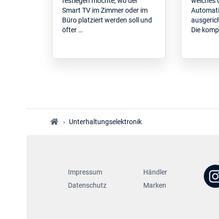
festlegen möchte, wo der
welches 
Smart TV im Zimmer oder im
Automati
Büro platziert werden soll und
ausgerich
öfter …
Die komp
›
Unterhaltungselektronik
Impressum
Händler
Datenschutz
Marken