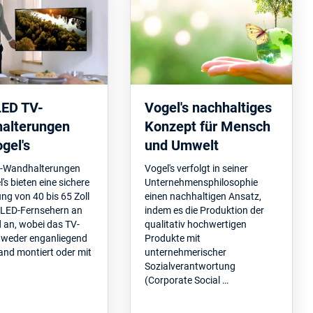
LED TV-
Vogel's nachhaltiges
alterungen
Konzept für Mensch
gel's
und Umwelt
D-Wandhalterungen
Vogel's verfolgt in seiner
's bieten eine sichere
Unternehmensphilosophie
ng von 40 bis 65 Zoll
einen nachhaltigen Ansatz,
LED-Fernsehern an
indem es die Produktion der
 an, wobei das TV-
qualitativ hochwertigen
tweder enganliegend
Produkte mit
and montiert oder mit
unternehmerischer
Sozialverantwortung
(Corporate Social …