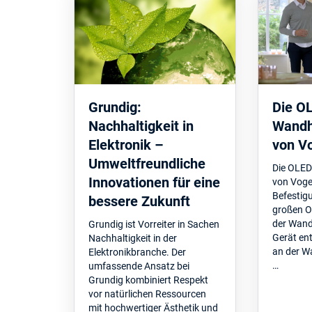
Grundig:
Die O
Nachhaltigkeit in
Wandh
Elektronik –
von Vo
Umweltfreundliche
Die OLE
Innovationen für eine
von Vogel
Befestigu
bessere Zukunft
großen O
der Wand
Grundig ist Vorreiter in Sachen
Gerät en
Nachhaltigkeit in der
an der W
Elektronikbranche. Der
…
umfassende Ansatz bei
Grundig kombiniert Respekt
vor natürlichen Ressourcen
mit hochwertiger Ästhetik und