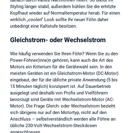
danach durch kaltes Nachföhnen fixiert. So bleibt Ihr
Styling länger stabil, außerdem kühlen Sie die erhitzte
Kopfhaut wieder auf Normaltemperatur herab. Für einen
wirklich „coolen“ Look sollte Ihr neuer Föhn daher
unbedingt eine Kaltstufe besitzen.
Gleichstrom- oder Wechselstrom
Wie häufig verwenden Sie Ihren Föhn? Wenn Sie zu den
Power-Föhner(inne)n gehören, kann auch die Art des
Motors ein Kriterium für die Gerätewahl sein. In den
meisten Geräten ist ein Gleichstrom-Motor (DC-Motor)
eingebaut, der für die übliche private Anwendung (5 bis
15 Minuten täglich) konzipiert ist. Auf Dauerbetrieb
ausgelegt und deshalb von Profis und Vielföhnern
bevorzugt sind Geräte mit Wechselstrom-Motor (AC-
Motor). Die Frage Gleich- oder Wechselstrom bezieht
sich übrigens nur auf den Motortyp, nicht auf den
Anschluss – selbstverständlich werden alle Föhne an
übliche 230-Volt-Wechselstrom-Steckdosen
angeschlossen.