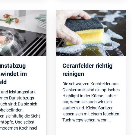
unstabzug
Ceranfelder richtig
hwindet im
reinigen
eld
Die schwarzen Kochfelder aus
Glaskeramik sind ein optisches
 und leistungsstark
Highlight in der Küche – aber
rnen Dunstabzugs­
nur, wenn sie auch wirklich
ch sind: Da sie sich
sauber sind. Kleine Spritzer
öhe befinden,
lassen sich mit einem feuchten
n sie häufig die Sicht
Tuch wegwischen, wenn …
chtöpfe. Und selbst
r modernen Kochinsel