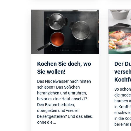
Kochen Sie doch, wo
Der D
Sie wollen!
versc
Kochf
Das Nudelwasser nach hinten
schieben? Das Sößchen
So schön
heranziehen und umrühren,
die mode
bevor es eine Haut ansetzt?
hauben au
Den Braten herholen,
in Kopfh
übergießen und wieder
erschwere
beiseitgestellen? Und das alles,
in die Ko
ohne die …
bei eine
…