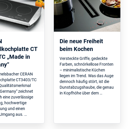
N
Die neue Freiheit
lkochplatte CT
beim Kochen
TC „Made in
Versteckte Griffe, gedeckte
ny“
Farben, schnörkellose Fronten
– minimalistische Küchen
melsbacher CERAN
liegen im Trend. Was das Auge
chplatte CT3403/TC
dennoch häufig stört, ist die
Qualitätsmerkmal
Dunstabzugshaube, die genau
 Germany" zeichnet
in Kopfhöhe über dem …
h eine zuverlässige
g, hochwertige
tung und einen
 Umgang aus. …