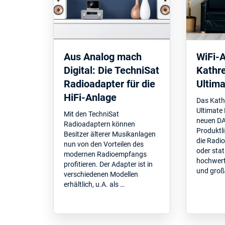
Aus Analog mach
WiFi-A
Digital: Die TechniSat
Kathr
Radioadapter für die
Ultima
HiFi-Anlage
Das Kath
Ultimate 
Mit den TechniSat
neuen D
Radioadaptern können
Produktli
Besitzer älterer Musikanlagen
die Radio
nun von den Vorteilen des
oder sta
modernen Radioempfangs
hochwert
profitieren. Der Adapter ist in
und groß
verschiedenen Modellen
erhältlich, u.A. als …