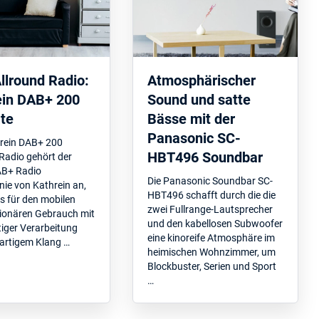
llround Radio:
Atmosphärischer
ein DAB+ 200
Sound und satte
te
Bässe mit der
Panasonic SC-
rein DAB+ 200
HBT496 Soundbar
Radio gehört der
AB+ Radio
Die Panasonic Soundbar SC-
nie von Kathrein an,
HBT496 schafft durch die die
s für den mobilen
zwei Fullrange-Lautsprecher
tionären Gebrauch mit
und den kabellosen Subwoofer
iger Verarbeitung
eine kinoreife Atmosphäre im
artigem Klang …
heimischen Wohnzimmer, um
Blockbuster, Serien und Sport
…