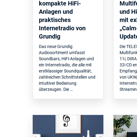
kompakte HiFi-
Multif
Anlagen und
und H
praktisches
mit e
Internetradio von
„Calm
Grundig
Updat
Das neue Grundig
Die TEL
Audiosortiment umfasst
Multifun
Soundbars, HiFi-Anlagen und
11i, DIRA
ein Internetradio, die alle mit
32i CD e
erstklassiger Soundqualität,
Empfang 
zahlreichen Schnittstellen und
von UKW
intuitiver Bedienung
Internetr
überzeugen. Die …
Streaming