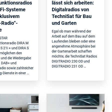
unktionsradios
lässt sich arbeiten:
iFi-Systeme
Digitalradios von
xklusivem
TechniSat für Bau
-Radio“-
und Garten
e
Egal ob man während der
Arbeit auf dem Bau auf dem
ESTAR
Laufenden bleiben oder eine
ktionsradio DIRA M
angenehme Atmosphäre bei
 S 21i + und DIRA S
der Gartenarbeit schaffen
rmöglichen den
möchte, die TechniSat Radios
und die Wiedergabe
DIGITRADIO 230 OD und
, DAB+ und
DIGITRADIO 231 OD …
adio sowie zahlreicher
-Dienste in einer …