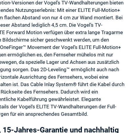
otion-Versionen der Vogel’s TV-Wandhalterungen bieten
gendes Nutzungserlebnis: Mit einer ELITE Full-Motion+
m flachen Abstand von nur 4 cm zur Wand montiert. Bei
eser Abstand lediglich 4,5 cm. Die Vogel’s TV-
TE Forward Motion verfügen über extra lange Tragarme
e Bildschirme sicher geschwenkt werden, um den
s OneFinger™ Movement der Vogel’s ELITE Full-Motion+
n ermöglichen es, den Fernseher mühelos mit nur
ewegen, da spezielle Lager und Achsen aus zusätzlich
egung sorgen. Das 2D-Leveling™ ermöglicht auch nach
horizontale Ausrichtung des Fernsehers, wobei eine
ten ist. Das Cable Inlay System® führt die Kabel durch
 Rückseite des Fernsehers. Dadurch wird ein
ntliche Kabelführung gewährleistet. Elegante
ails der Vogel‘s ELITE TV-Wandhalterungen der Full-
gen für ein ansprechendes Gesamtbild.
 15-Jahres-Garantie und nachhaltig