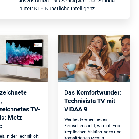
auszustatten. Das Schlagwort der Stunde
lautet: KI – Künstliche Intelligenz.
zeichnete
Das Komfortwunder:
,
Technivista TV mit
zeichnetes TV-
VIDAA 9
is: Metz
Wer heute einen neuen
c
Fernseher sucht, wird oft von
kryptischen Abkürzungen und
eit, in der Technik oft
komplizierten Menüs