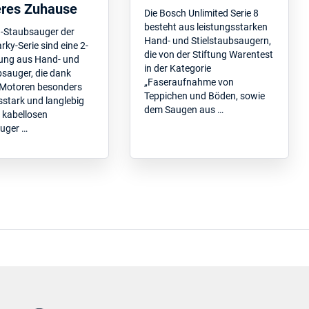
res Zuhause
Die Bosch Unlimited Serie 8
besteht aus leistungsstarken
u-Staubsauger der
Hand- und Stielstaubsaugern,
arky-Serie sind eine 2-
die von der Stiftung Warentest
sung aus Hand- und
in der Kategorie
bsauger, die dank
„Faseraufnahme von
 Motoren besonders
Teppichen und Böden, sowie
sstark und langlebig
dem Saugen aus …
e kabellosen
uger …