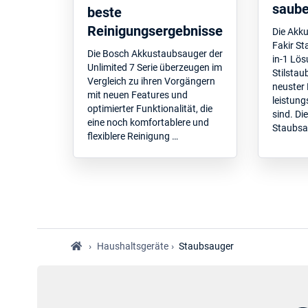
saube
beste
Reinigungsergebnisse
Die Akk
Fakir St
Die Bosch Akkustaubsauger der
in-1 Lö
Unlimited 7 Serie überzeugen im
Stilstau
Vergleich zu ihren Vorgängern
neuster
mit neuen Features und
leistung
optimierter Funktionalität, die
sind. Di
eine noch komfortablere und
Staubsa
flexiblere Reinigung …
›
Haushaltsgeräte
›
Staubsauger