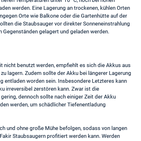
 tiefen Temperaturen unter 10 °C, noch bei hohen
aden werden. Eine Lagerung an trockenen, kühlen Orten
hingegen Orte wie Balkone oder die Gartenhütte auf der
ollten die Staubsauger vor direkter Sonneneinstrahlung
n Gegenständen gelagert und geladen werden.
it nicht benutzt werden, empfiehlt es sich die Akkus aus
u lagern. Zudem sollte der Akku bei längerer Lagerung
ig entladen worden sein. Insbesondere Letzteres kann
u irreversibel zerstören kann. Zwar ist die
gering, dennoch sollte nach einiger Zeit der Akku
laden werden, um schädlicher Tiefenentladung
ach und ohne große Mühe befolgen, sodass von langen
Fakir Staubsaugern profitiert werden kann. Werden