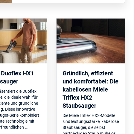
 Duoflex HX1
Gründlich, effizient
sauger
und komfortabel: Die
kabellosen Miele
äsentiert die Duoflex
Triflex HX2
e, die ideale Wahl für
iziente und gründliche
Staubsauger
g. Diese innovative
uger-Serie kombiniert
Die Miele Triflex HX2-Modelle
te Technologie mit
sind leistungsstarke, kabellose
rfreundlichen …
Staubsauger, die selbst
hartnäckigen Staub mühelos