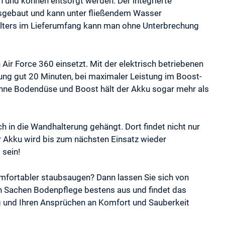
n und können entsorgt werden. Der integrierte
ausgebaut und kann unter fließendem Wasser
lters im Lieferumfang kann man ohne Unterbrechung
Air Force 360 einsetzt. Mit der elektrisch betriebenen
ung gut 20 Minuten, bei maximaler Leistung im Boost-
hne Bodendüse und Boost hält der Akku sogar mehr als
ach in die Wandhalterung gehängt. Dort findet nicht nur
r Akku wird bis zum nächsten Einsatz wieder
 sein!
omfortabler staubsaugen? Dann lassen Sie sich von
in Sachen Bodenpflege bestens aus und findet das
g und Ihren Ansprüchen an Komfort und Sauberkeit