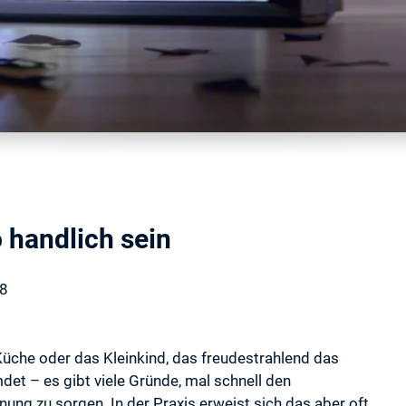
 handlich sein
18
Küche oder das Kleinkind, das freudestrahlend das
t – es gibt viele Gründe, mal schnell den
ng zu sorgen. In der Praxis erweist sich das aber oft