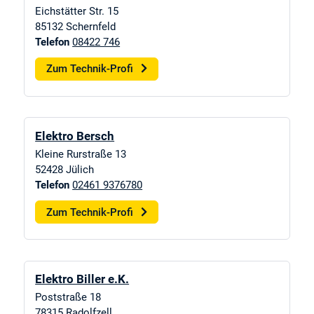
Eichstätter Str. 15
85132
Schernfeld
Telefon
08422 746
Zum Technik-Profi
Elektro Bersch
Kleine Rurstraße 13
52428
Jülich
Telefon
02461 9376780
Zum Technik-Profi
Elektro Biller e.K.
Poststraße 18
78315
Radolfzell