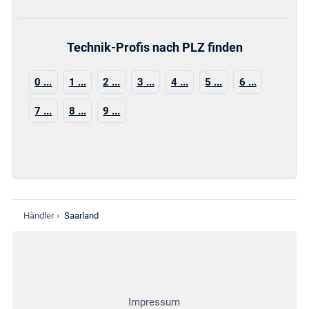
Technik-Profis nach PLZ finden
0
1
2
3
4
5
6
7
8
9
Händler
›
Saarland
Impressum