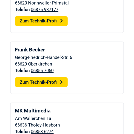
66620
Nonnweiler-Primstal
Telefon
06875 937177
Zum Technik-Profi
Frank Becker
Georg-Friedrich-Händel-Str. 6
66629
Oberkirchen
Telefon
06855 7050
Zum Technik-Profi
MK Multimedia
Am Wällerchen 1a
66636
Tholey-Hasborn
Telefon
06853 6274