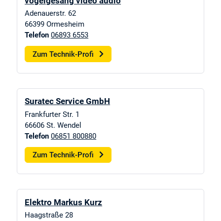
vogelgesang video audio
Adenauerstr. 62
66399
Ormesheim
Telefon
06893 6553
Zum Technik-Profi
Suratec Service GmbH
Frankfurter Str. 1
66606
St. Wendel
Telefon
06851 800880
Zum Technik-Profi
Elektro Markus Kurz
Haagstraße 28