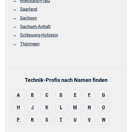
Rheinland-Pfalz
Saarland
Sachsen
Sachsen-Anhalt
Schleswig-Holstein
Thüringen
Technik-Profis nach Namen finden
A
B
C
D
E
F
G
H
J
K
L
M
N
O
P
R
S
T
U
V
W