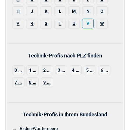
H
J
K
L
M
N
O
P
R
S
T
U
V
W
Technik-Profis nach PLZ finden
0
1
2
3
4
5
6
7
8
9
Technik-Profis in Ihrem Bundesland
Baden-Württemberg