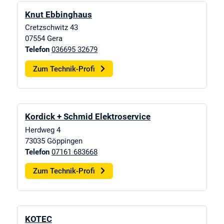
Knut Ebbinghaus
Cretzschwitz 43
07554
Gera
Telefon
036695 32679
Zum Technik-Profi
Kordick + Schmid Elektroservice
Herdweg 4
73035
Göppingen
Telefon
07161 683668
Zum Technik-Profi
KOTEC