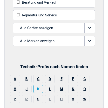
Beratung und Verkauf
Reparatur und Service
Gerät auswählen
Marke auswählen
Technik-Profis nach Namen finden
A
B
C
D
E
F
G
H
J
K
L
M
N
O
P
R
S
T
U
V
W