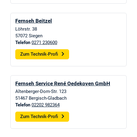
Fernseh Beitzel
Löhrstr. 38
57072
Siegen
Telefon
0271 230600
Zum Technik-Profi
Fernseh Service René Oedekoven GmbH
Altenberger-Dom-Str. 123
51467
Bergisch-Gladbach
Telefon
02202 982364
Zum Technik-Profi