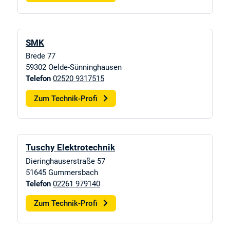
SMK
Brede 77
59302
Oelde-Sünninghausen
Telefon
02520 9317515
Zum Technik-Profi
Tuschy Elektrotechnik
Dieringhauserstraße 57
51645
Gummersbach
Telefon
02261 979140
Zum Technik-Profi