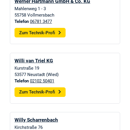
Werner Hartmann GmbH & Co. KG
Mahlenweg 1 - 3
55758
Vollmersbach
Telefon
06781 3477
Zum Technik-Profi
Willi van Triel KG
Kurstraße 19
53577
Neustadt (Wied)
Telefon
02102 50401
Zum Technik-Profi
Willy Scharrenbach
Kirchstraße 76