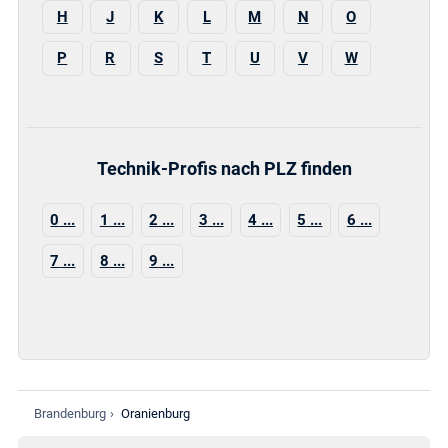
H
J
K
L
M
N
O
P
R
S
T
U
V
W
Technik-Profis nach PLZ finden
0
1
2
3
4
5
6
7
8
9
Brandenburg
›
Oranienburg