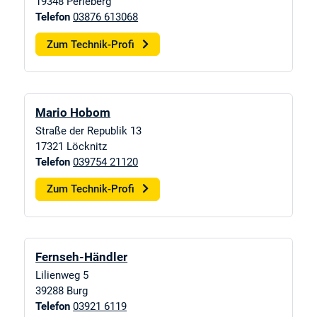
19348
Perleberg
Telefon
03876 613068
Zum Technik-Profi
Mario Hobom
Straße der Republik 13
17321
Löcknitz
Telefon
039754 21120
Zum Technik-Profi
Fernseh-Händler
Lilienweg 5
39288
Burg
Telefon
03921 6119