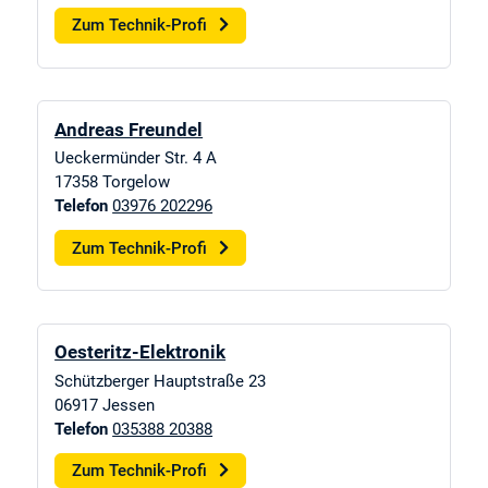
Zum Technik-Profi
Andreas Freundel
Ueckermünder Str. 4 A
17358
Torgelow
Telefon
03976 202296
Zum Technik-Profi
Oesteritz-Elektronik
Schützberger Hauptstraße 23
06917
Jessen
Telefon
035388 20388
Zum Technik-Profi