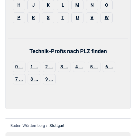
H
J
K
L
M
N
O
P
R
S
T
U
V
W
Technik-Profis nach PLZ finden
0
1
2
3
4
5
6
7
8
9
Baden-Württemberg
›
Stuttgart