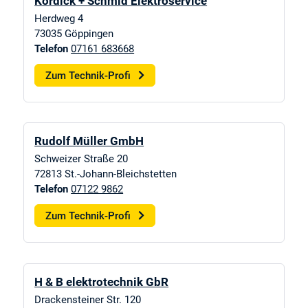
Kordick + Schmid Elektroservice
Herdweg 4
73035
Göppingen
Telefon
07161 683668
Zum Technik-Profi
Rudolf Müller GmbH
Schweizer Straße 20
72813
St.-Johann-Bleichstetten
Telefon
07122 9862
Zum Technik-Profi
H & B elektrotechnik GbR
Drackensteiner Str. 120