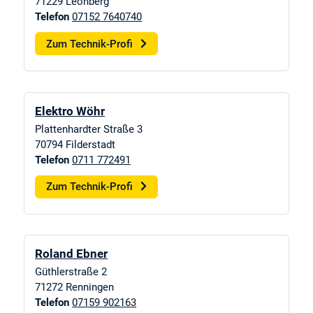
71229
Leonberg
Telefon
07152 7640740
Zum Technik-Profi
Elektro Wöhr
Plattenhardter Straße 3
70794
Filderstadt
Telefon
0711 772491
Zum Technik-Profi
Roland Ebner
Güthlerstraße 2
71272
Renningen
Telefon
07159 902163