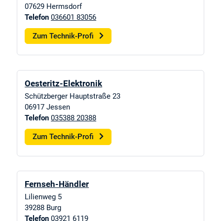
07629
Hermsdorf
Telefon
036601 83056
Zum Technik-Profi
Oesteritz-Elektronik
Schützberger Hauptstraße 23
06917
Jessen
Telefon
035388 20388
Zum Technik-Profi
Fernseh-Händler
Lilienweg 5
39288
Burg
Telefon
03921 6119