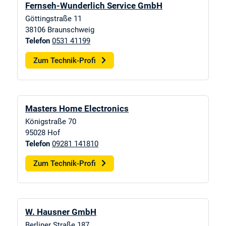
Fernseh-Wunderlich Service GmbH
Göttingstraße 11
38106
Braunschweig
Telefon
0531 41199
Zum Technik-Profi
Masters Home Electronics
Königstraße 70
95028
Hof
Telefon
09281 141810
Zum Technik-Profi
W. Hausner GmbH
Berliner Straße 187