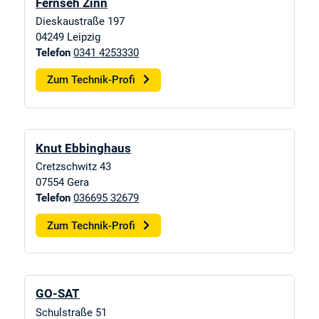
Fernseh Zinn
Dieskaustraße 197
04249
Leipzig
Telefon
0341 4253330
Zum Technik-Profi
Knut Ebbinghaus
Cretzschwitz 43
07554
Gera
Telefon
036695 32679
Zum Technik-Profi
GO-SAT
Schulstraße 51