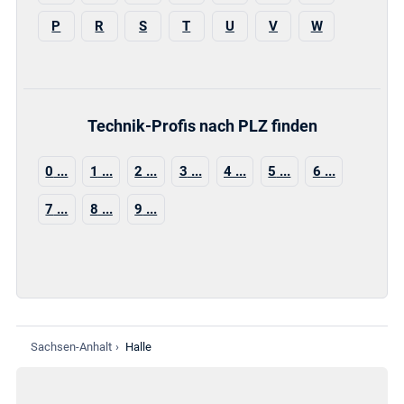
P
R
S
T
U
V
W
Technik-Profis nach PLZ finden
0
1
2
3
4
5
6
7
8
9
Sachsen-Anhalt
›
Halle