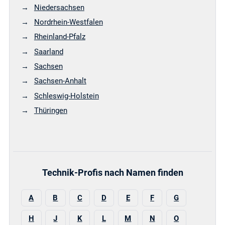
Niedersachsen
Nordrhein-Westfalen
Rheinland-Pfalz
Saarland
Sachsen
Sachsen-Anhalt
Schleswig-Holstein
Thüringen
Technik-Profis nach Namen finden
A
B
C
D
E
F
G
H
J
K
L
M
N
O