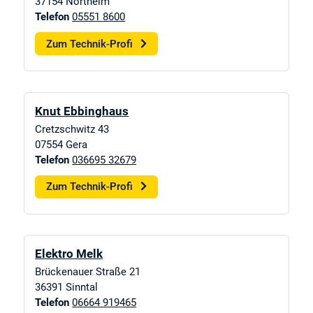
37154
Northeim
Telefon
05551 8600
Zum Technik-Profi
Knut Ebbinghaus
Cretzschwitz 43
07554
Gera
Telefon
036695 32679
Zum Technik-Profi
Elektro Melk
Brückenauer Straße 21
36391
Sinntal
Telefon
06664 919465