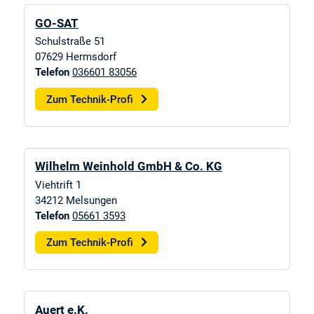
GO-SAT
Schulstraße 51
07629
Hermsdorf
Telefon
036601 83056
Zum Technik-Profi
Wilhelm Weinhold GmbH & Co. KG
Viehtrift 1
34212
Melsungen
Telefon
05661 3593
Zum Technik-Profi
Auert e.K.