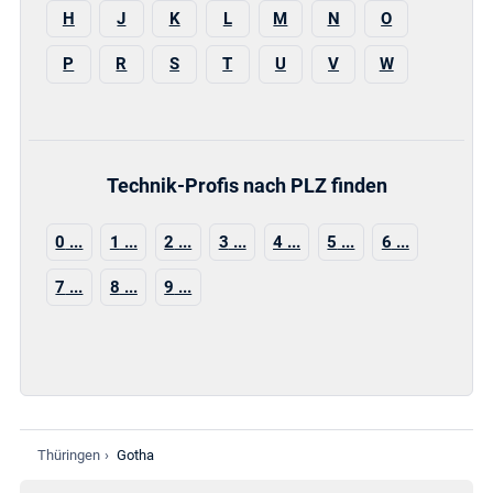
H
J
K
L
M
N
O
P
R
S
T
U
V
W
Technik-Profis nach PLZ finden
0
1
2
3
4
5
6
7
8
9
Thüringen
›
Gotha