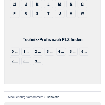
H
J
K
L
M
N
O
P
R
S
T
U
V
W
Technik-Profis nach PLZ finden
0
1
2
3
4
5
6
7
8
9
Mecklenburg-Vorpommern
›
Schwerin