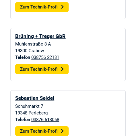
Zum Technik-Profi
Brüning + Treger GbR
Mühlenstraße 8 A
19300
Grabow
Telefon
038756 22131
Zum Technik-Profi
Sebastian Seidel
Schuhmarkt 7
19348
Perleberg
Telefon
03876 613068
Zum Technik-Profi