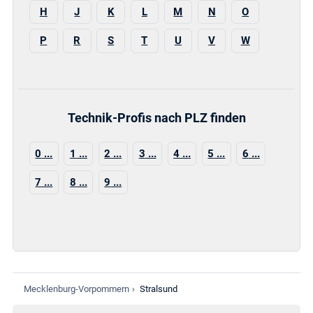
H
J
K
L
M
N
O
P
R
S
T
U
V
W
Technik-Profis nach PLZ finden
0
1
2
3
4
5
6
7
8
9
Mecklenburg-Vorpommern
›
Stralsund