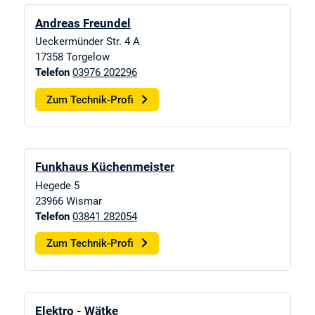
Andreas Freundel
Ueckermünder Str. 4 A
17358
Torgelow
Telefon
03976 202296
Zum Technik-Profi
Funkhaus Küchenmeister
Hegede 5
23966
Wismar
Telefon
03841 282054
Zum Technik-Profi
Elektro - Wätke