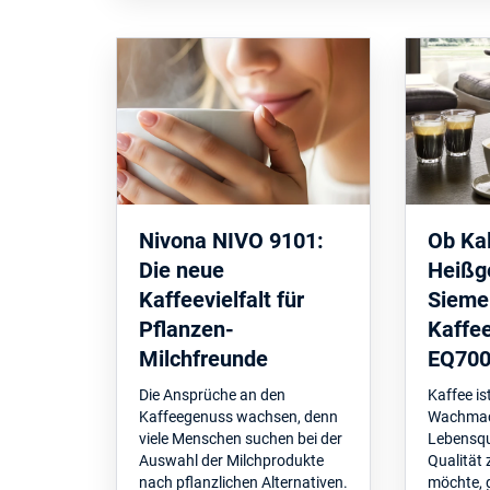
Nivona NIVO 9101:
Ob Kal
Die neue
Heißg
Kaffeevielfalt für
Sieme
Pflanzen-
Kaffe
Milchfreunde
EQ700 
Die Ansprüche an den
Kaffee is
Kaffeegenuss wachsen, denn
Wachmach
viele Menschen suchen bei der
Lebensqua
Auswahl der Milchprodukte
Qualität 
nach pflanzlichen Alternativen.
möchte, g