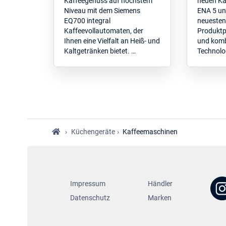
Kaffeegenuss auf höchstem
neuen Ka
Niveau mit dem Siemens
ENA 5 un
EQ700 integral
neuesten
Kaffeevollautomaten, der
Produktp
Ihnen eine Vielfalt an Heiß- und
und komb
Kaltgetränken bietet. …
Technolog
›
Küchengeräte
›
Kaffeemaschinen
Impressum
Händler
Datenschutz
Marken