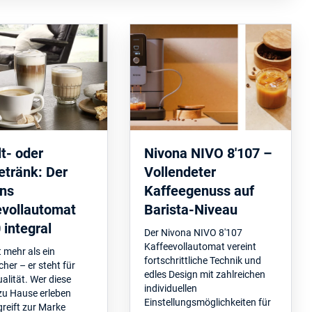
t- oder
Nivona NIVO 8'107 –
etränk: Der
Vollendeter
ns
Kaffeegenuss auf
evollautomat
Barista-Niveau
integral
Der Nivona NIVO 8'107
Kaffeevollautomat vereint
t mehr als ein
fortschrittliche Technik und
er – er steht für
edles Design mit zahlreichen
lität. Wer diese
individuellen
zu Hause erleben
Einstellungsmöglichkeiten für
reift zur Marke