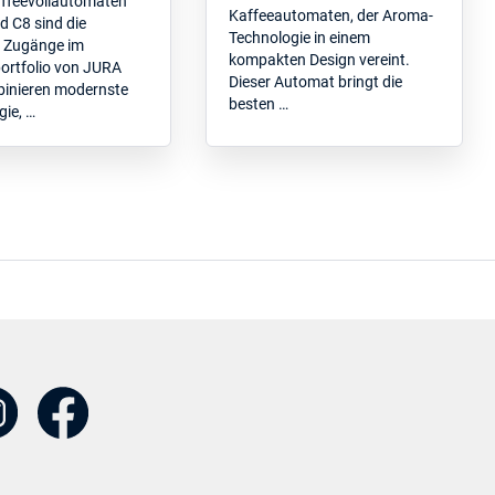
ffeevollautomaten
Kaffeeautomaten, der Aroma-
d C8 sind die
Technologie in einem
 Zugänge im
kompakten Design vereint.
ortfolio von JURA
Dieser Automat bringt die
inieren modernste
besten …
ie, …