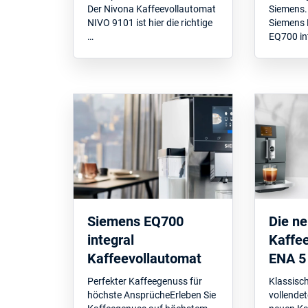
Der Nivona Kaffeevollautomat
Siemens.
NIVO 9101 ist hier die richtige
Siemens 
…
EQ700 int
Siemens EQ700
Die n
integral
Kaffe
Kaffeevollautomat
ENA 5
Perfekter Kaffeegenuss für
Klassisc
höchste AnsprücheErleben Sie
vollende