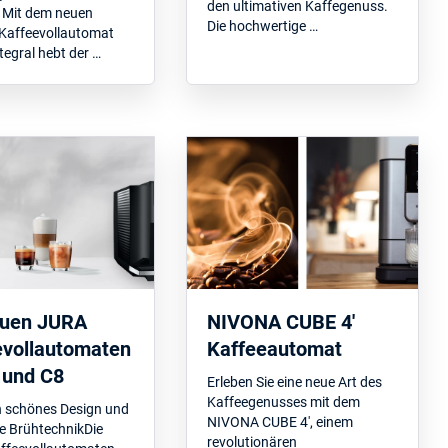
den ultimativen Kaffegenuss.
 Mit dem neuen
Die hochwertige …
Kaffeevollautomat
egral hebt der …
euen JURA
NIVONA CUBE 4'
evollautomaten
Kaffeeautomat
 und C8
Erleben Sie eine neue Art des
Kaffeegenusses mit dem
h schönes Design und
NIVONA CUBE 4', einem
te BrühtechnikDie
revolutionären